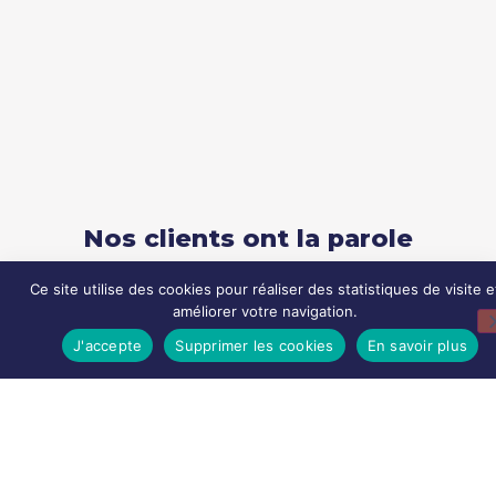
Nos clients ont la parole
Ce site utilise des cookies pour réaliser des statistiques de visite e
L'accompagnement à la préparation de l'audit
améliorer votre navigation.
réalisé par Co&Sens a été d'une aide estimable
J'accepte
Supprimer les cookies
En savoir plus
pour nous. La consultante était claire, précise et
bienveillante, et ce qui aurait pu être un travail
bureaucratique sinistre s'est révélé être la source
d'une réflexion stimulante sur nos méthodes et
notre organisation.