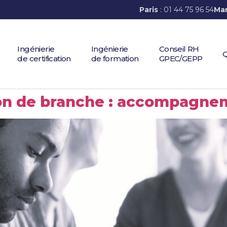
Paris
: 01 44 75 96 54
Mar
Ingénierie
Ingénierie
Conseil RH
Q
de certification
de formation
GPEC/GEPP
tion de branche : accompagn