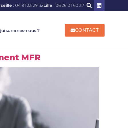
seille
: 04 91 33 29 32
Lille
: 06 26 01 60 37
CONTACT
ui sommes-nous ?
ement MFR