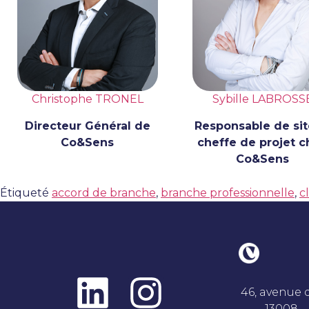
Christophe TRONEL
Sybille LABROSS
Directeur Général de
Responsable de si
Co&Sens
cheffe de projet 
Co&Sens
Étiqueté
accord de branche
,
branche professionnelle
,
c
46, avenue
13008 –