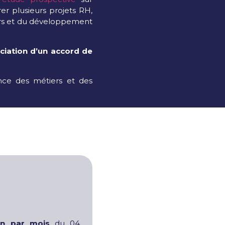
er plusieurs projets RH,
iers et du développement
ciation d’un accord de
sance des métiers et des
on par mois
du 04