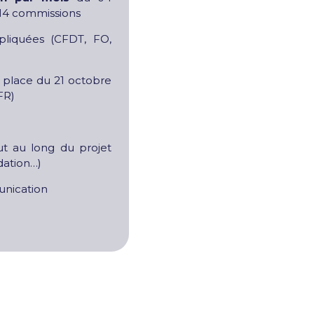
t 14 commissions
mpliquées (CFDT, FO,
 place du 21 octobre
FR)
t au long du projet
dation…)
unication