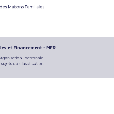
des Maisons Familiales
ales et Financement - MFR
ganisation patronale,
ujets de classification.