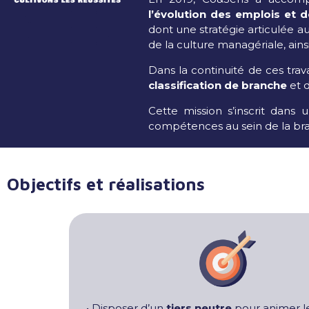
l’évolution des emplois et
dont une stratégie articulée 
de la culture managériale, ains
Dans la continuité de ces tr
classification de branche
et d
Cette mission s’inscrit dans 
compétences au sein de la br
Objectifs et réalisations
• Disposer d’un
tiers neutre
pour animer l