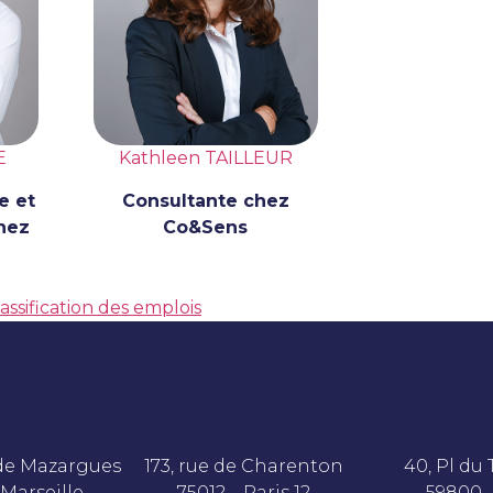
E
Kathleen TAILLEUR
te
et
Consultante chez
chez
Co&Sens
lassification des emplois
 de Mazargues
173, rue de Charenton
40, Pl du
 Marseille
75012 – Paris 12
59800 –