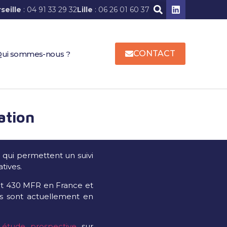
seille
: 04 91 33 29 32
Lille
: 06 26 01 60 37
CONTACT
ui sommes-nous ?
ation
 qui permettent un suivi
tives.
ont 430 MFR en France et
es sont actuellement en
e
étude prospective
sur