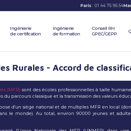
Paris
: 01 44 75 96 54
Mar
Ingénierie
Ingénierie
Conseil RH
Q
de certification
de formation
GPEC/GEPP
es Rurales - Accord de classific
les (MFR)
sont des écoles professionnelles à taille humaine
és du parcours classique et la transmission des valeurs éduca
ispose d’un siège national et de multiples MFR en local (d
ans le monde). Au total, environ 90000 jeunes et adult
pagné l’Union Nationale des MFR (UNMFR) dans un