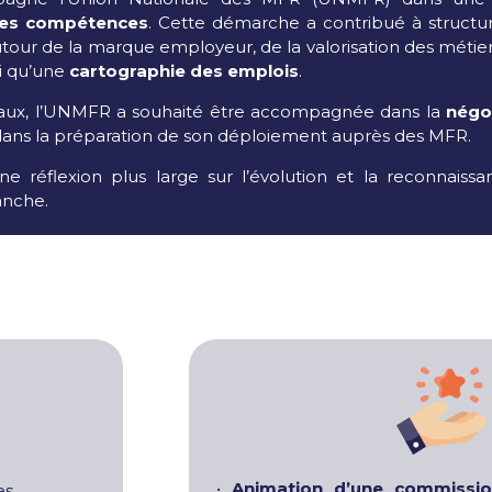
 des compétences
. Cette démarche a contribué à structur
autour de la marque employeur, de la valorisation des mét
i qu’une
cartographie des emplois
.
avaux, l’UNMFR a souhaité être accompagnée dans la
négo
ans la préparation de son déploiement auprès des MFR.
une réflexion plus large sur l’évolution et la reconnais
anche.
•
Animation d’une commissi
es