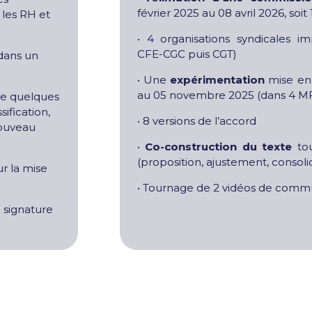
février 2025 au 08 avril 2026, soi
 les RH et
• 4 organisations syndicales i
CFE-CGC puis CGT)
 dans un
• Une
expérimentation
mise en
au 05 novembre 2025 (dans 4 M
de quelques
sification,
• 8 versions de l’accord
nouveau
•
Co-construction du texte
tou
(proposition, ajustement, consoli
r la mise
• Tournage de 2 vidéos de comm
a signature