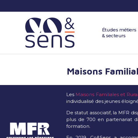
Études métiers
& secteurs
Maisons Familial
Les
Maisons Familiales et Rura
individualisé des jeunes éloign
De statut associatif, la MFR d
plus de 700 en partenariat d
formation.
En 2019, Co&Sens a accom