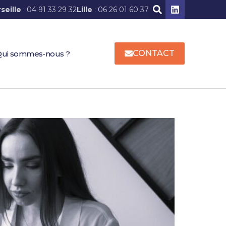
seille
: 04 91 33 29 32
Lille
: 06 26 01 60 37
CONTACT
ui sommes-nous ?