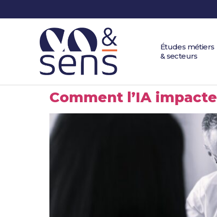
Études métiers
& secteurs
Comment l’IA impacte 