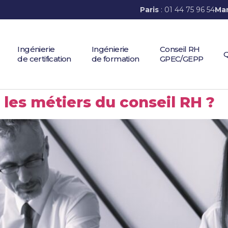
Paris
: 01 44 75 96 54
Mar
Ingénierie
Ingénierie
Conseil RH
Q
de certification
de formation
GPEC/GEPP
les métiers du conseil RH ?